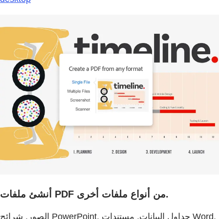
أنشئ ملفات PDF من أنواع ملفات أخرى.
الصور. شرائح PowerPoint. جداول البيانات. مستندات Word.