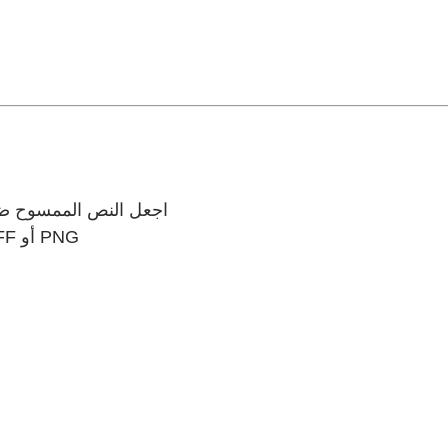
اجعل النص الممسوح ضوئي
تحويل ملفات PDF إلى Microsoft PowerPoint أو JPG أو TIFF أو PNG