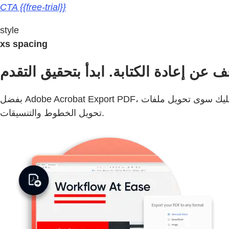
CTA {{free-trial}}
style
xs spacing
بفضل Adobe Acrobat Export PDF، أصبح من السهل بدء مشروعات جديدة دون العودة إلى نقطة البدء. ما عليك سوى تحويل ملفات PDF إلى ملفات Word التي يسهل تحديثها. كما يتم
تحويل الخطوط والتنسيقات.