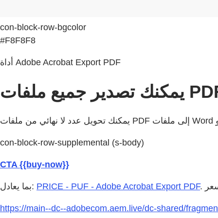
con-block-row-bgcolor
#F8F8F8
أداة Adobe Acrobat Export PDF
con-block-row-supplemental (s-body)
CTA {{buy-now}}
PRICE - PUF - Adobe Acrobat Export PDF
بما يعادل:
https://main--dc--adobecom.aem.live/dc-shared/fragmen