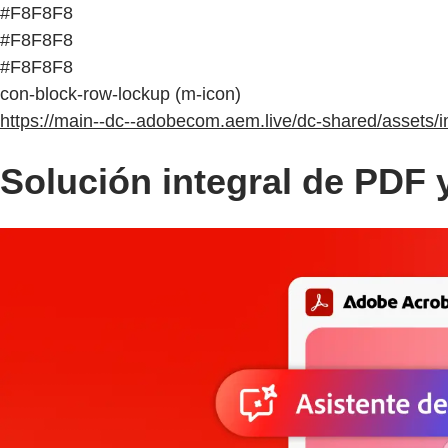
#F8F8F8
#F8F8F8
#F8F8F8
con-block-row-lockup (m-icon)
https://main--dc--adobecom.aem.live/dc-shared/assets/
Solución integral de PDF 