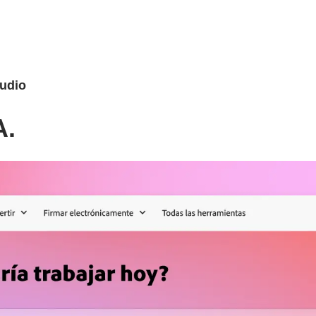
tudio
A.