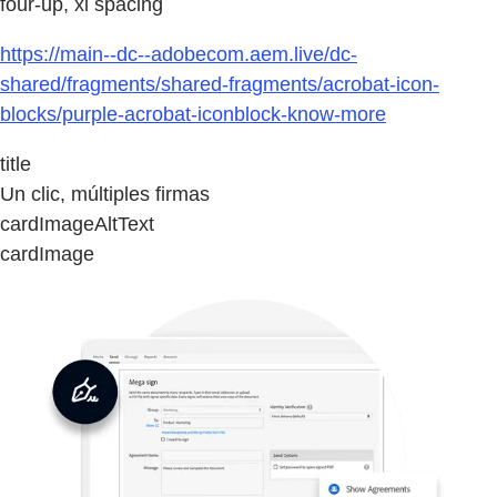
four-up, xl spacing
https://main--dc--adobecom.aem.live/dc-
shared/fragments/shared-fragments/acrobat-icon-
blocks/purple-acrobat-iconblock-know-more
title
Un clic, múltiples firmas
cardImageAltText
cardImage