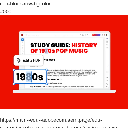
con-block-row-bgcolor
#000
https://main--edu--adobecom.aem.page/edu-
shared/assets/images/product-icons/svg/reader.svg