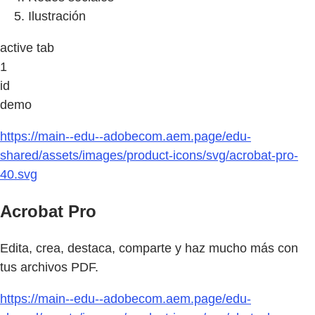
Ilustración
active tab
1
id
demo
https://main--edu--adobecom.aem.page/edu-
shared/assets/images/product-icons/svg/acrobat-pro-
40.svg
Acrobat Pro
Edita, crea, destaca, comparte y haz mucho más con
tus archivos PDF.
https://main--edu--adobecom.aem.page/edu-