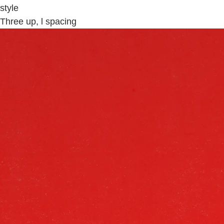
style
Three up, l spacing