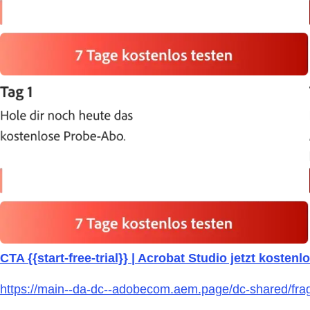
CTA {{start-free-trial}} | Acrobat Studio jetzt kostenl
https://main--da-dc--adobecom.aem.page/dc-shared/fra