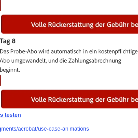
os testen
gments/acrobat/use-case-animations