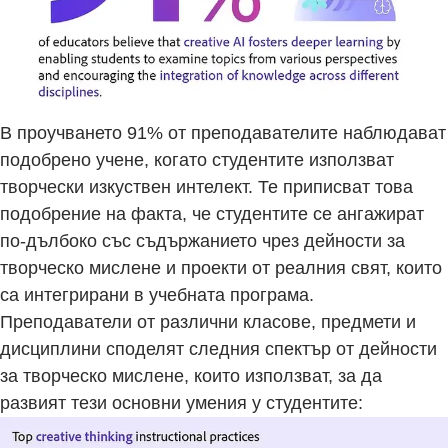
В проучването 91% от преподавателите наблюдават
подобрено учене, когато студентите използват
творчески изкуствен интелект. Те приписват това
подобрение на факта, че студентите се ангажират
по-дълбоко със съдържанието чрез дейности за
творческо мислене и проекти от реалния свят, които
са интегрирани в учебната програма.
Преподаватели от различни класове, предмети и
дисциплини споделят следния спектър от дейности
за творческо мислене, които използват, за да
развият тези основни умения у студентите: