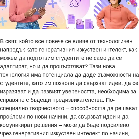
В свят, който все повече се влияе от технологичен
напредък като генеративния изкуствен интелект, как
можем да подготвим студентите не само да се
адаптират, но и да процъфтяват? Тази нова
технология има потенциала да даде възможности на
студентите, като им позволи да свързват идеи, да се
изразяват и да развият увереността, необходима за
справяне с бъдещи предизвикателства. По-
специално творчеството – способността да решават
проблеми по нови начини, да свързват идеи и да
комуникират решения – може да бъде подсилено
чрез генеративния изкуствен интелект по начини,