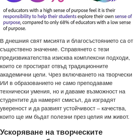
В днешния свят мисията и благосъстоянието са от
съществено значение. Справянето с тези
предизвикателства изисква комплексни подходи,
които се простират отвъд традиционните
академични цели. Чрез включването на творчески
ИИ в образованието не само преподаваме
технически умения, но и даваме възможност на
студентите да намерят смисъл, да изградят
увереност и да развият устойчивост – качества,
които ще им бъдат полезни през целия им живот.
Ускоряване на творческите