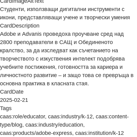
CardImageAltText
Студенти, използващи дигитални инструменти с
икони, представляващи учене и творчески умения
CardDescription
Adobe и Advanis проведоха проучване сред над
2800 преподаватели в САЩ и Обединеното
кралство, за да изследват как съчетанието на
творчеството с изкуствения интелект подобрява
учебните постижения, готовността за кариера и
личностното развитие – и защо това се превръща в
основна практика в класната стая.
CardDate
2025-02-21
Tags
caas:role/educator, caas:industry/k-12, caas:content-
type/blog, caas:industry/education,
caas:products/adobe-express, caas:institution/k-12