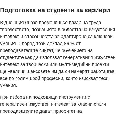
Подготовка на студенти за кариери
В днешния бързо променящ се пазар на труда
творчеството, познанията в областта на изкуствения
интелект и способността за адаптиране са ключови
умения. Според този доклад 86 % от
преподавателите считат, че обучението на
студентите как да използват генеративния изкуствен
интелект за творчески или мултимедийни проекти
ще увеличи шансовете им да си намерят работа във
все по-голям брой професии, които изискват тези
умения.
При избора на подходящи инструменти с
генеративен изкуствен интелект за класни стаии
преподавателите дават приоритет на