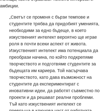
амбиции.
„Светът се променя с бързи темпове и
студентите трябва да придобият уменията,
необходими за едно бъдеще, в което
изкуственият интелект вероятно ще играе
роля в почти всеки аспект от живота.
Изкуственият интелект има потенциала да
преобрази начина, по който подкрепяме
творчеството и подготвяме студентите за
бъдещата им кариера. Той насърчава
творчеството, като дава възможност на
студентите да експериментират с
иновативни идеи, да работят съвместно по
проекти и да решават реални проблеми.
Тъй като изкуственият интелект се
превръща в ключова част от работната