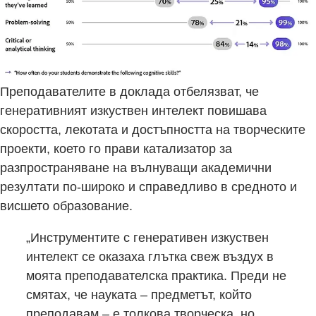
Преподавателите в доклада отбелязват, че
генеративният изкуствен интелект повишава
скоростта, лекотата и достъпността на творческите
проекти, което го прави катализатор за
разпространяване на вълнуващи академични
резултати по-широко и справедливо в средното и
висшето образование.
„Инструментите с генеративен изкуствен
интелект се оказаха глътка свеж въздух в
моята преподавателска практика. Преди не
смятах, че науката – предметът, който
преподавам – е толкова творческа, но