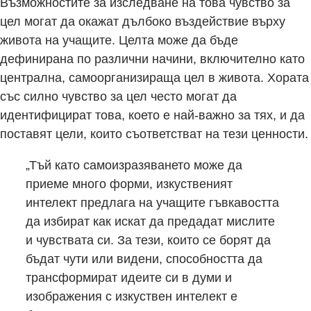
Възможностите за изследване на това чувство за
цел могат да окажат дълбоко въздействие върху
живота на учащите. Целта може да бъде
дефинирана по различни начини, включително като
централна, самоорганизираща цел в живота. Хората
със силно чувство за цел често могат да
идентифицират това, което е най-важно за тях, и да
поставят цели, които съответстват на тези ценности.
„Тъй като самоизразяването може да
приеме много форми, изкуственият
интелект предлага на учащите гъвкавостта
да избират как искат да предадат мислите
и чувствата си. За тези, които се борят да
бъдат чути или видени, способността да
трансформират идеите си в думи и
изображения с изкуствен интелект е