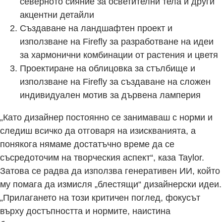
северното сияние за осветителни тела и други
акцентни детайли
Създаване на ландшафтен проект и
използване на Firefly за разработване на идеи
за хармонични комбинации от растения и цветя
Проектиране на облицовка за стълбище и
използване на Firefly за създаване на сложен
индивидуален мотив за дървена ламперия
„Като дизайнер постоянно се занимаваш с норми и
следиш всичко да отговаря на изискванията, а
понякога нямаме достатъчно време да се
съсредоточим на творческия аспект“, каза Taylor.
Затова се радва да използва генеративен ИИ, който
му помага да измисля „блестящи“ дизайнерски идеи.
„Прилагането на този критичен поглед, фокусът
върху достъпността и нормите, наистина