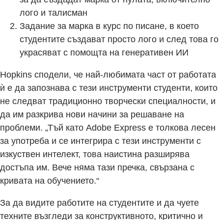
лого и талисман
Задание за марка в курс по писане, в което
студентите създават просто лого и след това го
украсяват с помощта на генеративен ИИ
Hopkins сподели, че най-любимата част от работата
ѝ е да запознава с тези инструменти студенти, които
не следват традиционно творчески специалности, и
да им разкрива нови начини за решаване на
проблеми. „Тъй като Adobe Express е толкова лесен
за употреба и се интегрира с тези инструменти с
изкуствен интелект, това наистина разширява
достъпа им. Вече няма тази пречка, свързана с
кривата на обучението.“
За да видите работите на студентите и да чуете
техните възгледи за конструктивното, критично и