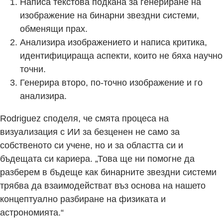
Написа текстова подкана за генериране на
изображение на бинарни звездни системи,
обменящи прах.
Анализира изображението и написа критика,
идентифицираща аспекти, които не бяха научно
точни.
Генерира второ, по-точно изображение и го
анализира.
Rodriguez споделя, че смята процеса на
визуализация с ИИ за безценен не само за
собственото си учене, но и за областта си и
бъдещата си кариера. „Това ще ни помогне да
разберем в бъдеще как бинарните звездни системи
трябва да взаимодействат въз основа на нашето
концептуално разбиране на физиката и
астрономията.“