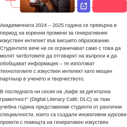
Академичната 2024 – 2025 година се превърна в
период на коренни промени за генеративния
изкуствен интелект във висшето образование.
Студентите вече не се ограничават само с това да
молят чатботовете да отговарят на въпроси и да
обобщават информация – те използват
технологиите с изкуствен интелект като мощен
партньор в ученето и творчеството.
В последната ни сесия на „Кафе за дигитална
грамотност“ (Digital Literacy Café; DLC) за тази
учебна година представихме студенти от различни
специалности, които са създали иновативни курсови
проекти с помощта на генеративен изкуствен