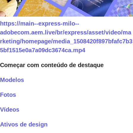
https://main--express-milo--
adobecom.aem.live/br/express/asset/video/ma
rketing/homepage/media_1508420f897bfafc7b3
5bf1515e0a7a09dc3674ca.mp4
Começar com conteúdo de destaque
Modelos
Fotos
Vídeos
Ativos de design