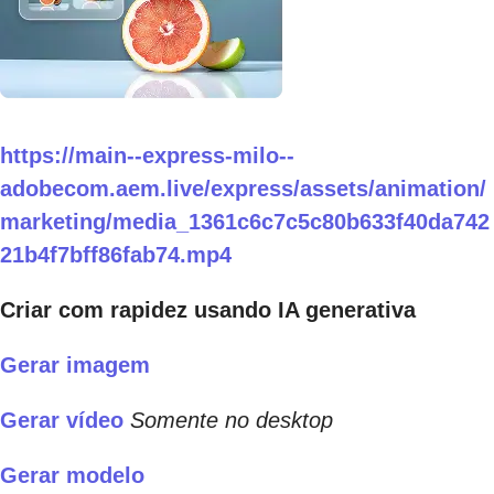
https://main--express-milo--
adobecom.aem.live/express/assets/animation/
marketing/media_1361c6c7c5c80b633f40da742
21b4f7bff86fab74.mp4
Criar com rapidez usando IA generativa
Gerar imagem
Gerar vídeo
Somente no desktop
Gerar modelo