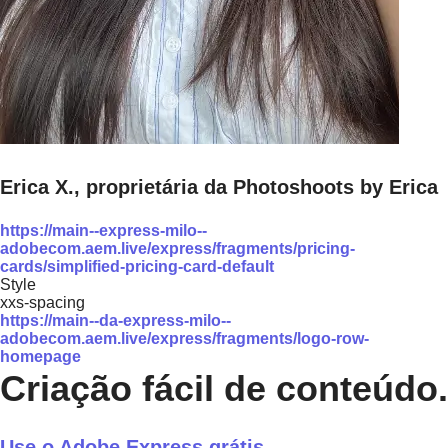
Erica X., proprietária da Photoshoots by Erica
https://main--express-milo--
adobecom.aem.live/express/fragments/pricing-
cards/simplified-pricing-card-default
Style
xxs-spacing
https://main--da-express-milo--
adobecom.aem.live/express/fragments/logo-row-
homepage
Criação fácil de conteúdo.
Use o Adobe Express grátis