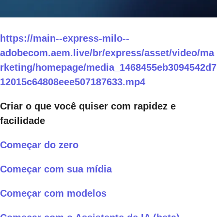
https://main--express-milo--
adobecom.aem.live/br/express/asset/video/ma
rketing/homepage/media_1468455eb3094542d7
12015c64808eee507187633.mp4
Criar o que você quiser com rapidez e
facilidade
Começar do zero
Começar com sua mídia
Começar com modelos