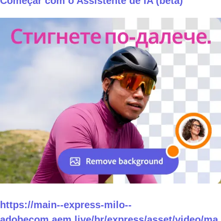
Começar com o Assistente de IA (beta)
https://main--express-milo--
adobecom.aem.live/br/express/asset/video/ma