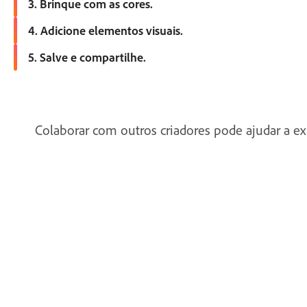
3. Brinque com as cores.
Ajuste o esquema de cores dos componentes existentes para to
4. Adicione elementos visuais.
Adicione suas próprias fotos, use imagens de stock ou insira í
5. Salve e compartilhe.
Faça uma verificação rápida e depois baixe, imprima ou publiq
Colaborar com outros criadores pode ajudar a ex