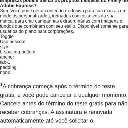
Empresas podem treinar os próprios modelos do Firefly no
Adobe Express?
Sim. Você pode gerar conteúdo exclusivo para sua marca com
modelos personalizados, treinados com os ativos da sua
marca, para criar campanhas extraordinárias com imagens e
fundos que combinam com seu estilo. Disponível somente para
usuários do plano para corporações.
Toggle
Uso pessoal
style
L-spacing-bottom
anchor
tab-1
padding
none
1
A cobrança começa após o término do teste
grátis, e você pode cancelar a qualquer momento.
Cancele antes do término do teste grátis para não
receber cobranças. A assinatura é renovada
automaticamente até você solicitar o