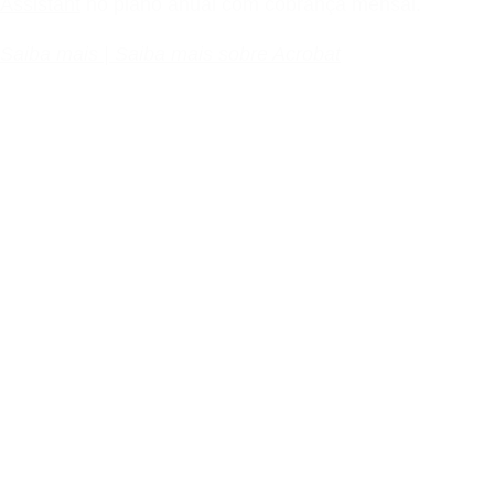
Assistant
no plano anual com cobrança mensal.
Saiba mais | Saiba mais sobre Acrobat