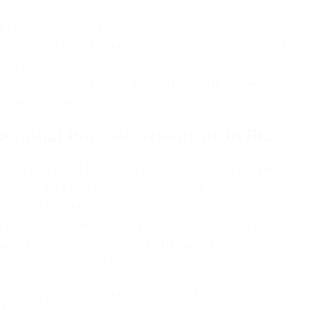
#ec1000
https://main--homepage--
adobecom.aem.live/br/homepage/fragments/loggedout/
br-custom-page/br-
asset/media_1a4d3209d9c3391a659ef07599eff53ab5c
e549e1.mp4#_autoplay
Acrobat Pro + Assistente de IA Plus
Com o Acrobat Pro, você edita, converte e assina PDFs
com facilidade. O Assistente de IA Plus vai além:
entrega insights rápidos e resumos inteligentes, sem
precisar de nenhuma instrução, com citações que
apontam exatamente a fonte de cada informação, para
você trabalhar com mais segurança e confiança.
Apenas
PRICE - ABM - Adobe Acrobat Pro and AI