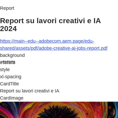
Report
Report su lavori creativi e IA
2024
https://main--edu--adobecom.aem.page/edu-
shared/assets/pdf/adobe-creative-ai-jobs-report.pdf
background
#f8f8f8
style
xl-spacing
CardTitle
Report su lavori creativi e IA
CardImage