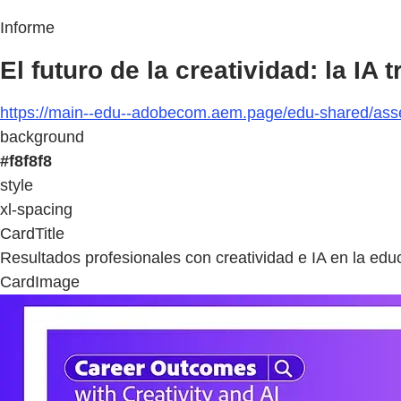
Informe
El futuro de la creatividad: la IA
https://main--edu--adobecom.aem.page/edu-shared/asse
background
#f8f8f8
style
xl-spacing
CardTitle
Resultados profesionales con creatividad e IA en la edu
CardImage