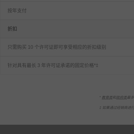
按年支付
折扣
只需购买 10 个许可证即可享受相应的折扣级别
针对具有最长 3 年许可证承诺的固定价格*‡
*
教育类
和
政府类
最多
‡ 如果通过经销商进