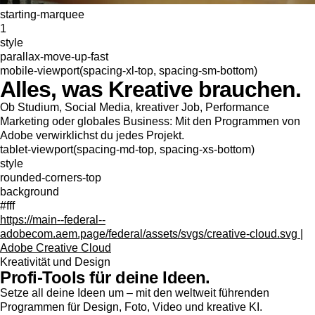
starting-marquee
1
style
parallax-move-up-fast
mobile-viewport(spacing-xl-top, spacing-sm-bottom)
Alles, was Kreative brauchen.
Ob Studium, Social Media, kreativer Job, Performance
Marketing oder globales Business: Mit den Programmen von
Adobe verwirklichst du jedes Projekt.
tablet-viewport(spacing-md-top, spacing-xs-bottom)
style
rounded-corners-top
background
#fff
https://main--federal--
adobecom.aem.page/federal/assets/svgs/creative-cloud.svg |
Adobe Creative Cloud
Kreativität und Design
Profi-Tools für deine Ideen.
Setze all deine Ideen um – mit den weltweit führenden
Programmen für Design, Foto, Video und kreative KI.