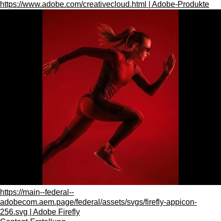
https://www.adobe.com/creativecloud.html | Adobe-Produkte
https://main--federal--
adobecom.aem.page/federal/assets/svgs/firefly-appicon-
256.svg | Adobe Firefly