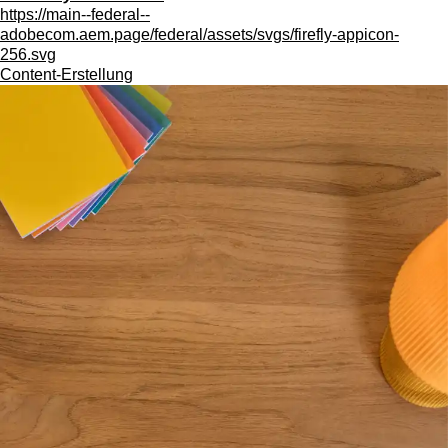
https://main--federal--
adobecom.aem.page/federal/assets/svgs/firefly-appicon-
256.svg
Content-Erstellung