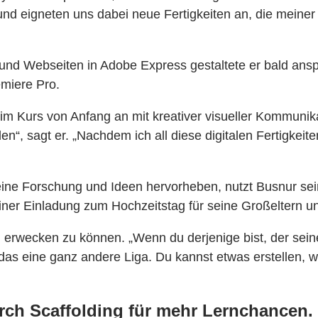
d eigneten uns dabei neue Fertigkeiten an, die meiner M
n und Webseiten in Adobe Express gestaltete er bald an
emiere Pro.
wir im Kurs von Anfang an mit kreativer visueller Kommun
en“, sagt er. „Nachdem ich all diese digitalen Fertigkei
eine Forschung und Ideen hervorheben, nutzt Busnur sei
iner Einladung zum Hochzeitstag für seine Großeltern u
n erwecken zu können. „Wenn du derjenige bist, der sein
das eine ganz andere Liga. Du kannst etwas erstellen, wa
ch Scaffolding für mehr Lernchancen.