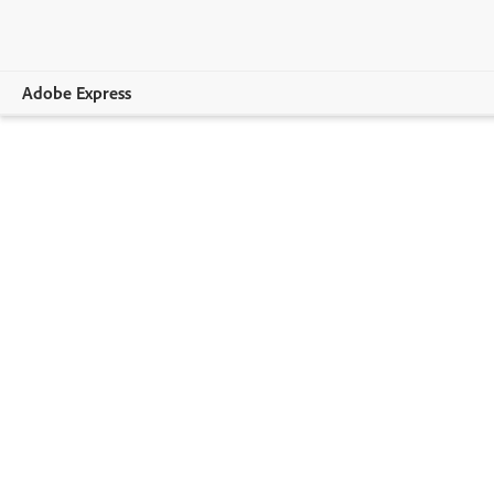
Adobe Express
Übersicht
Erstellen.
Bearbeiten
Unternehmen
Bildungswesen.
Abo-Optionen.