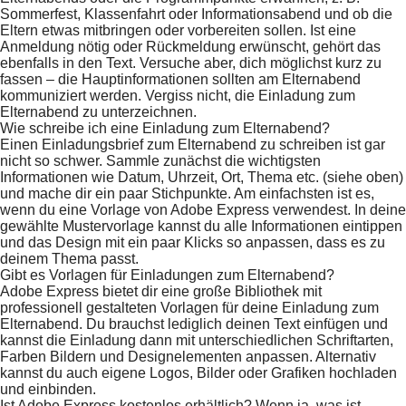
Sommerfest, Klassenfahrt oder Informationsabend und ob die
Eltern etwas mitbringen oder vorbereiten sollen. Ist eine
Anmeldung nötig oder Rückmeldung erwünscht, gehört das
ebenfalls in den Text. Versuche aber, dich möglichst kurz zu
fassen – die Hauptinformationen sollten am Elternabend
kommuniziert werden. Vergiss nicht, die Einladung zum
Elternabend zu unterzeichnen.
Wie schreibe ich eine Einladung zum Elternabend?
Einen Einladungsbrief zum Elternabend zu schreiben ist gar
nicht so schwer. Sammle zunächst die wichtigsten
Informationen wie Datum, Uhrzeit, Ort, Thema etc. (siehe oben)
und mache dir ein paar Stichpunkte. Am einfachsten ist es,
wenn du eine Vorlage von Adobe Express verwendest. In deine
gewählte Mustervorlage kannst du alle Informationen eintippen
und das Design mit ein paar Klicks so anpassen, dass es zu
deinem Thema passt.
Gibt es Vorlagen für Einladungen zum Elternabend?
Adobe Express bietet dir eine große Bibliothek mit
professionell gestalteten Vorlagen für deine Einladung zum
Elternabend. Du brauchst lediglich deinen Text einfügen und
kannst die Einladung dann mit unterschiedlichen Schriftarten,
Farben Bildern und Designelementen anpassen. Alternativ
kannst du auch eigene Logos, Bilder oder Grafiken hochladen
und einbinden.
Ist Adobe Express kostenlos erhältlich? Wenn ja, was ist