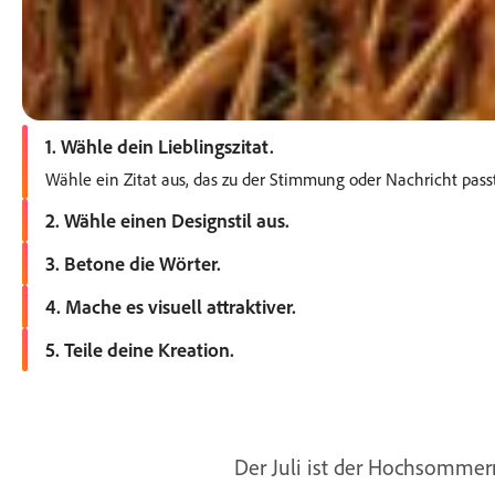
1. Wähle dein Lieblingszitat.
Wähle ein Zitat aus, das zu der Stimmung oder Nachricht passt
2. Wähle einen Designstil aus.
Öffne Adobe Express und durchsuche die Vorlagen. Wähle passe
3. Betone die Wörter.
Platziere das Zitat an einer auffälligen Stelle. Probiere versch
4. Mache es visuell attraktiver.
Füge unterstützende Bilder, Rahmen, Farben oder Filter hinz
5. Teile deine Kreation.
Lade sie herunter oder poste sie direkt von Adobe Express aus. 
Der Juli ist der Hochsommerm