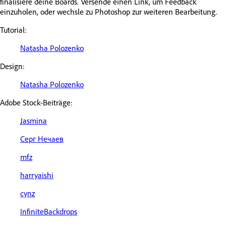
finalisiere deine Boards. Versende einen Link, um Feedback
einzuholen, oder wechsle zu Photoshop zur weiteren Bearbeitung.
Tutorial:
Natasha Polozenko
Design:
Natasha Polozenko
Adobe Stock-Beiträge:
Jasmina
Cерг Нечаев
mfz
harryaishi
cynz
InfiniteBackdrops