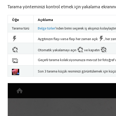
Tarama yönteminizi kontrol etmek için yakalama ekranında
Öğe
Açıklama
Tarama türü
Belge türleri
'nden birini seçerek iş akışınızı kolaylaştır
Aygıtınızın flaşı varsa flaşı her zaman açık
, her z
Otomatik yakalamayı açın
ve kapatın
.
Geçerli tarama koleksiyonunuza mevcut bir fotoğraf 
Son 3 tarama küçük resminizi görüntülemek için küçü