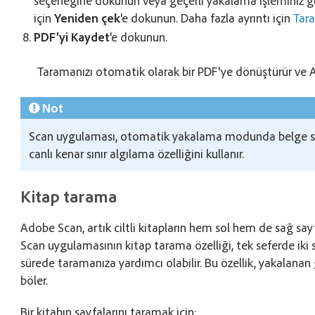
seçeneğine dokunun veya geçerli yakalama işleminiz g
için
Yeniden çek
'e dokunun. Daha fazla ayrıntı için
Tar
PDF'yi Kaydet
'e dokunun.
Taramanızı otomatik olarak bir PDF'ye dönüştürür ve
Not
Scan uygulaması, otomatik yakalama modunda belge sını
canlı kenar sınır algılama özelliğini kullanır.
Kitap tarama
Adobe Scan, artık ciltli kitapların hem sol hem de sağ say
Scan uygulamasının kitap tarama özelliği, tek seferde iki
sürede taramanıza yardımcı olabilir. Bu özellik, yakalanan
böler.
Bir kitabın sayfalarını taramak için: