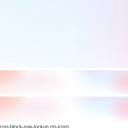
con-block-row-lockup (m-icon)