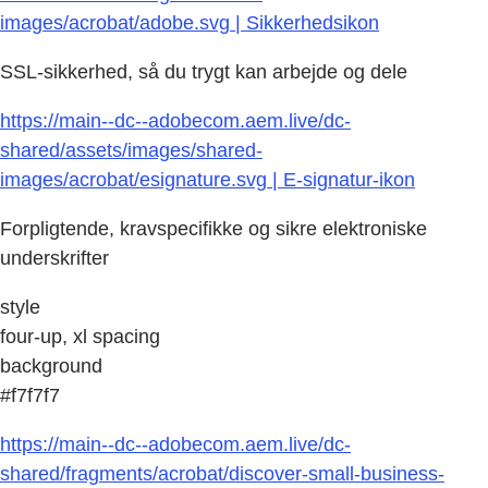
images/acrobat/adobe.svg | Sikkerhedsikon
SSL-sikkerhed, så du trygt kan arbejde og dele
https://main--dc--adobecom.aem.live/dc-
shared/assets/images/shared-
images/acrobat/esignature.svg | E-signatur-ikon
Forpligtende, kravspecifikke og sikre elektroniske
underskrifter
style
four-up, xl spacing
background
#f7f7f7
https://main--dc--adobecom.aem.live/dc-
shared/fragments/acrobat/discover-small-business-