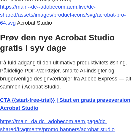
https://main--dc--adobecom.aem.live/dc-
shared/assets/images/product-icons/svg/acrobat-pro-
64.svg
Acrobat Studio
Prøv den nye Acrobat Studio
gratis i syv dage
Få fuld adgang til den ultimative produktivitetsløsning.
Pålidelige PDF-værktøjer, smarte AI-indsigter og
brugervenlige designværktøjer fra Adobe Express — alt
sammen i Acrobat Studio.
CTA {{start-free-trial}} | Start en gratis prøveversion
Acrobat Studio
https://main--da-dc--adobecom.aem.page/dc-
shared/fragments/promo-banners/acrobat-studio