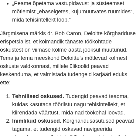
„Peame õpetama vastupidavust ja süsteemset
mõtlemist „ebaselgetes, kujumuutvates ruumides“,
mida tehisintellekt loob.“
Järgmisena märkis dr. Bob Caron, Deloitte kõrghariduse
erispetsialist, et kolmandik tänaste töökohtade
oskustest on viimase kolme aasta jooksul muutunud.
Tema ja tema meeskond Deloitte's mõtlevad kolmest
oskuste valdkonnast, millele ülikoolid peavad
keskenduma, et valmistada tudengeid karjääri eduks
ette:
Tehnilised oskused.
Tudengid peavad teadma,
kuidas kasutada tööriistu nagu tehisintellekt, et
kiirendada väärtust, mida nad töökohal loovad.
Inimlikud oskused.
Kõrgharidusasutused peavad
tagama, et tudengid oskavad navigeerida