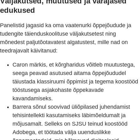
Väljakutsed, muutused ja varajased
edukused
Panelistid jagasid ka oma vaatenurki õppejõudude ja
tudengite täienduskoolituse väljakutsetest ning
mõnedest paljutõotavatest algatustest, mille nad on
teedrajavalt käivitanud:
Caron märkis, et kõrgharidus võitleb muutustega,
seega peavad asutused aitama õppejõududel
täiustada klassiruumi õppimist ja tegema koostööd
tööstusega asjakohaste õppekavade
kavandamiseks.
Barrera sõnul soovivad üliõpilased juhendamist
tehisintellekti kasutamiseks läbimõeldumalt ja
mõjusamalt. Selleks on SJSU teinud koostööd
Adobega, et töötada välja uuenduslikke