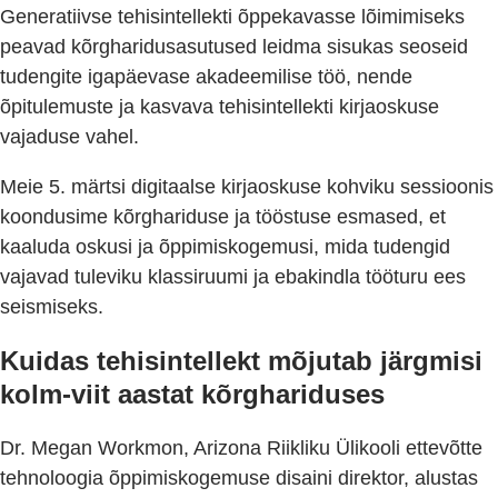
Generatiivse tehisintellekti õppekavasse lõimimiseks
peavad kõrgharidusasutused leidma sisukas seoseid
tudengite igapäevase akadeemilise töö, nende
õpitulemuste ja kasvava tehisintellekti kirjaoskuse
vajaduse vahel.
Meie 5. märtsi digitaalse kirjaoskuse kohviku sessioonis
koondusime kõrghariduse ja tööstuse esmased, et
kaaluda oskusi ja õppimiskogemusi, mida tudengid
vajavad tuleviku klassiruumi ja ebakindla tööturu ees
seismiseks.
Kuidas tehisintellekt mõjutab järgmisi
kolm-viit aastat kõrghariduses
Dr. Megan Workmon, Arizona Riikliku Ülikooli ettevõtte
tehnoloogia õppimiskogemuse disaini direktor, alustas