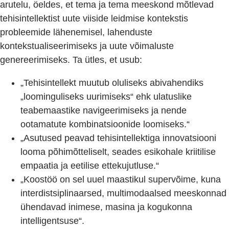
arutelu, öeldes, et tema ja tema meeskond mõtlevad
tehisintellektist uute viiside leidmise kontekstis
probleemide lähenemisel, lahenduste
kontekstualiseerimiseks ja uute võimaluste
genereerimiseks. Ta ütles, et usub:
„Tehisintellekt muutub oluliseks abivahendiks
„loominguliseks uurimiseks“ ehk ulatuslike
teabemaastike navigeerimiseks ja nende
ootamatute kombinatsioonide loomiseks.“
„Asutused peavad tehisintellektiga innovatsiooni
looma põhimõtteliselt, seades esikohale kriitilise
empaatia ja eetilise ettekujutluse.“
„Koostöö on sel uuel maastikul supervõime, kuna
interdistsiplinaarsed, multimodaalsed meeskonnad
ühendavad inimese, masina ja kogukonna
intelligentsuse“.