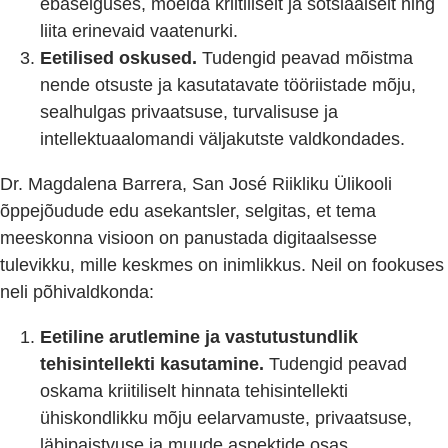
ebaselguses, mõelda kriitiliselt ja sotsiaalselt ning
liita erinevaid vaatenurki.
Eetilised oskused.
Tudengid peavad mõistma
nende otsuste ja kasutatavate tööriistade mõju,
sealhulgas privaatsuse, turvalisuse ja
intellektuaalomandi väljakutste valdkondades.
Dr. Magdalena Barrera, San José Riikliku Ülikooli
õppejõudude edu asekantsler, selgitas, et tema
meeskonna visioon on panustada digitaalsesse
tulevikku, mille keskmes on inimlikkus. Neil on fookuses
neli põhivaldkonda:
Eetiline arutlemine ja vastutustundlik
tehisintellekti kasutamine.
Tudengid peavad
oskama kriitiliselt hinnata tehisintellekti
ühiskondlikku mõju eelarvamuste, privaatsuse,
läbipaistvuse ja muude aspektide osas.