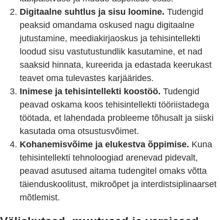
Digitaalne suhtlus ja sisu loomine.
Tudengid
peaksid omandama oskused nagu digitaalne
jutustamine, meediakirjaoskus ja tehisintellekti
loodud sisu vastutustundlik kasutamine, et nad
saaksid hinnata, kureerida ja edastada keerukast
teavet oma tulevastes karjäärides.
Inimese ja tehisintellekti koostöö.
Tudengid
peavad oskama koos tehisintellekti tööriistadega
töötada, et lahendada probleeme tõhusalt ja siiski
kasutada oma otsustusvõimet.
Kohanemisvõime ja elukestva õppimise.
Kuna
tehisintellekti tehnoloogiad arenevad pidevalt,
peavad asutused aitama tudengitel omaks võtta
täienduskoolitust, mikroõpet ja interdistsiplinaarset
mõtlemist.