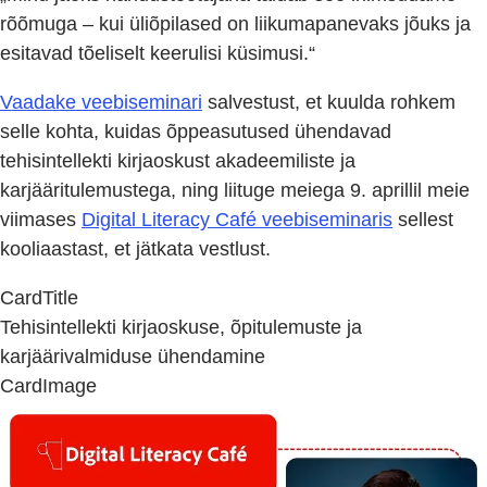
rõõmuga – kui üliõpilased on liikumapanevaks jõuks ja
esitavad tõeliselt keerulisi küsimusi.“
Vaadake veebiseminari
salvestust, et kuulda rohkem
selle kohta, kuidas õppeasutused ühendavad
tehisintellekti kirjaoskust akadeemiliste ja
karjääritulemustega, ning liituge meiega 9. aprillil meie
viimases
Digital Literacy Café veebiseminaris
sellest
kooliaastast, et jätkata vestlust.
CardTitle
Tehisintellekti kirjaoskuse, õpitulemuste ja
karjäärivalmiduse ühendamine
CardImage