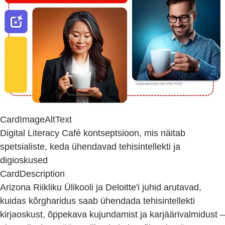
CardImageAltText
Digital Literacy Café kontseptsioon, mis näitab
spetsialiste, keda ühendavad tehisintellekti ja
digioskused
CardDescription
Arizona Riikliku Ülikooli ja Deloitte'i juhid arutavad,
kuidas kõrgharidus saab ühendada tehisintellekti
kirjaoskust, õppekava kujundamist ja karjäärivalmidust –