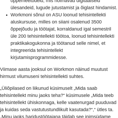
õppemeetodeid, mis hõlmavad digitaalseid
ülesandeid, lugude jutustamist ja õiglast hindamist.
Workmoni sõnul on ASU loonud tehisintellekti
aluskursuse, milles on siiani osalenud 3500
õppejõudu ja töötajat, korraldanud igal semestril
üle 200 tehisintellekti töötoa, loonud tehisintellekti
praktikakogukonna ja töötanud selle nimel, et
integreerida tehisintellekt
kirjutamisprogrammidesse.
Viimase aasta jooksul on Workmon näinud muutust
hirmust vilumuseni tehisintellekti suhtes.
„Üliõpilased on liikunud küsimuselt „Mida saab
tehisintellekt minu jaoks teha?“ küsimusele „Mida teeb
tehisintellekt ühiskonnaga, kelle vaatenurgad puuduvad
ja kuidas seda vastutustundlikult kasutada?“,“ ütles ta.
„Minu jaoks haridustöötajana täidab see inimsüdame