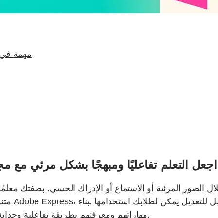
لماذا قوالب أنشطة الطلاب من ress
اجعل التعلم تفاعليًا ومبهجًا بشكل مرئي مع مجموعتنا المكونة 
صور المرئية أو الاستماع أو الإدراك الحسي. بصفتك معلمًا، م
متنوعة و
مهاراتهم ومعرفتهم بطريقة تفاعلية وجذابة ومحفزة بشكل مرئي أكثر من المهام التقليدية بالقلم والورقة.