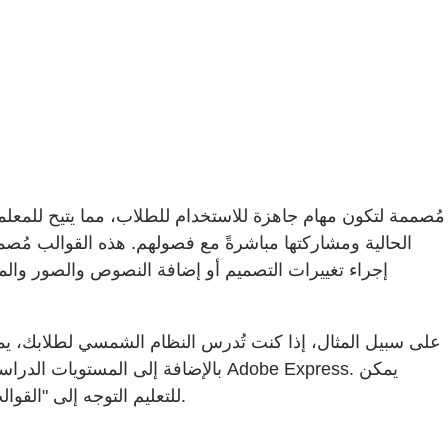
الحالية ومشاركتها مباشرةً مع فصولهم. هذه القوالب مُصم
إجراء تغييرات التصميم أو إضافة النصوص والصور والم
على سبيل المثال، إذا كنت تُدرس النظام الشمسي لطلابك، ي
بالإضافة إلى المستويات الدراسية،
ببساطة لمَن لديهم حساب Adobe Express للتعليم التوجه إلى "القوالب" ثم تحديد خانة اختيار "نشاط الطلاب" للعثور على جميع قوالب أنشطة الطلاب.