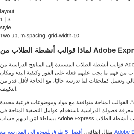
layout
1 | 3
style
Two up, m-spacing, grid-width-10
قوالب أنشطة الطلاب المستندة إلى المناهج الدراسية من Adobe Express مُصممة لتكون مهام جاهزة للاستخدام للطلاب، مما يتيح للمعلمين اختيار القوالب التي تناسب مناهجهم الدراسية
اب من فهم ما يجب عليهم فعله على الفور وكيفية البدء ومكان
لي وتعمل كملحقات لما تدرسه حاليًا، مع الحاجة لأقل قدر من
التكييف.
. القوالب المتاحة متوافقة مع مواد وموضوعات فرعية محددة
 الدراسية باستخدام عوامل التصفية المتاحة في Adobe Express. يمكن
 المدرسة مع Adobe Express
مقال إضافي: