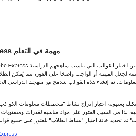
لماذا قوالب أنشطة الطلاب من Adobe Express مهمة في التعلم
مة لجعل المهمة أو الواجب واضحًا على الفور، مما يُمكن الطل
علومات. تم إنشاء هذه القوالب لتندمج مع منهجك الدراسي الحا
مكنك بسهولة اختيار إدراج نشاط "مخططات معلومات الكواكب"
 لذا من السهل العثور على مواد مناسبة لقدرات ومستويات معرفة فصولك
أفضل 5 طرق للعودة إلى