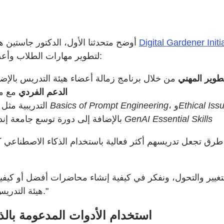
Digital Gardener Initi
أوضح متحدثنا الأول، الدكتور جاستين هودجسون، وهو أستاذ مشارك في البلاغة الرقمية ومدير مبادرة
لتطوير مهارات الطلاب وأعضاء هيئة التدريس في استخدام الذكاء الاصطناعي، بما في ذلك:
تطوير المهني
من خلال برنامج زمالة أعضاء هيئة التدريس بال
الدعم الفردي
مع مر
Ethical Iss
، و
Basics of Prompt Engineering
من خلال دورات Canvas التدريبية مثل
GenAI Essential Skills
بالإضافة إلى دورة توسع جامعة إنديانا التدريبية الخاصة المسماة بـ
رق تجعل تدريسهم أكثر فعالية باستخدام الذكاء الاصطناعي
لتغيير والتحول، ونفكر في كيفية إنشاء محاضرات أفضل أو كيف
هيئة التدريس على فهم جميع الطرق المختلفة التي يمكن أن يتحقق بها هذا."
استخدام الأدوات المدعومة بال