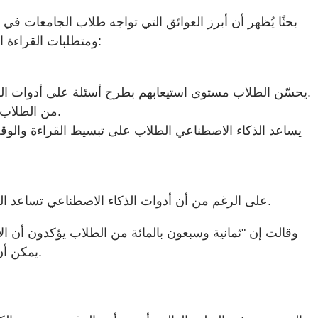
ومتطلبات القراءة الثقيلة التي تساهم في الإرهاق. كما شاركت أن الذكاء الاصطناعي يساعد الطلاب على التغلب على هذه العوائق بالطرق التالية:
يحسّن الطلاب مستوى استيعابهم بطرح أسئلة على أدوات الذكاء الاصطناعي، كما ينظمون المواد الدراسية ويتنقلون عبر الموضوعات والسمات الرئيسية بمساعدة الذكاء الاصطناعي.
17% من الطلاب الذين يستخدمون الذكاء الاصطناعي أسبوعيًا أقل عرضة بنسبة 17% للشعور بالقلق والتوتر بسبب الأداء الأكاديمي.
يساعد الذكاء الاصطناعي الطلاب على تبسيط القراءة والوقت 
على الرغم من أن أدوات الذكاء الاصطناعي تساعد الطلاب بوضوح في الدراسة والتعلم بفعالية أكبر، أشارت ميثا إلى قلق الطلاب حول دقة المعلومات المُنشأة بالذكاء الاصطناعي.
وقالت إن "ثمانية وسبعون بالمائة من الطلاب يؤكدون أن الا
مثل المساعد المستند إلى الذكاء الاصطناعي في Acrobat يمكن أن تساعد على تخفيف المخاوف وتوفر الإسناد للمصدر لضمان الدقة.