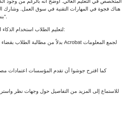
هناك فجوة في المهارات التقنية في سوق العمل. وشارك ا
بنسبة 35% من هؤلاء الذين لا يملكون هذه المهارات. وقال إن "أصحاب العمل يريدون هذه المهارات لبناء قوى العمل المستقبلية".
لتعليم الطلاب استخدام الذكاء الاصطناعي بمهارة، اقترح حوشوا على أعضاء هيئة التدريس التفكير في تطوير دروسهم وتقييماتهم التقليدية. على سبيل المثال:
بدلاً من مطالبة الطلاب بقضاء أسا
بدلاً من مطالبة الطلا
كما اقترح جوشوا أن تقدم المؤسسات اعتمادات مصغرة
للاستماع إلى المزيد من التفاصيل حول وجهات نظر واسترات