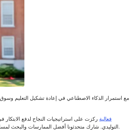
مع استمرار الذكاء الاصطناعي في إعادة تشكيل التعليم وسوق ا
Adobe فعالية
ركزت على استراتيجيات النجاح لدفع الابتكار في
التوليدي. شارك متحدثونا أفضل الممارسات والبحث لمساعدة رؤساء الجامعات ووكلاء الجامعة للشؤون الأكاديمية وغيرهم من القيادات العليا في التعامل مع التحديات والفرص المقبلة.