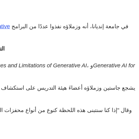
في جامعة إنديانا، أنه وزملاؤه نفذوا عددًا من البرامج
ative
ال
Generative AI for
، و
ues and Limitations of Generative AI
يشجع جاستين وزملاؤه أعضاءَ هيئة التدريس على استكشاف ط
وقال "إذا كنا سنتبنى هذه اللحظة كنوع من أنواع محفزات ا