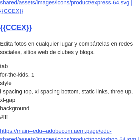
shared/assets/images/icons/product/express-64.svg |
{{CCEX}}
{{CCEX}}
Edita fotos en cualquier lugar y compártelas en redes
sociales, sitios web de clubes y blogs.
tab
for-the-kids, 1
style
l spacing top, xl spacing bottom, static links, three up,
xl-gap
background
#fff
https://main--edu--adobecom.aem.page/edu-
shared/assets/images/icons/product/photoshop-64.svg |