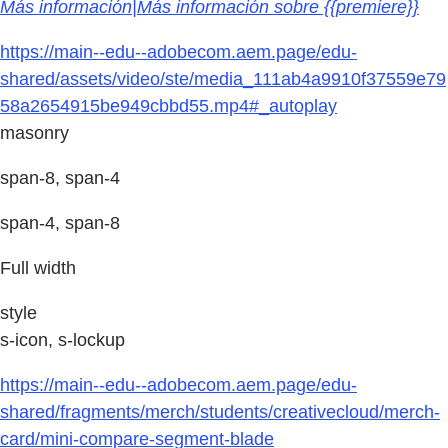
Más información|Más información sobre {{premiere}}
https://main--edu--adobecom.aem.page/edu-
shared/assets/video/ste/media_111ab4a9910f37559e79
58a2654915be949cbbd55.mp4#_autoplay
masonry
span-8, span-4
span-4, span-8
Full width
style
s-icon, s-lockup
https://main--edu--adobecom.aem.page/edu-
shared/fragments/merch/students/creativecloud/merch-
card/mini-compare-segment-blade