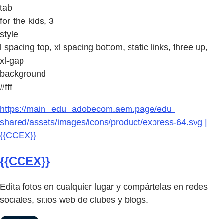
tab
for-the-kids, 3
style
l spacing top, xl spacing bottom, static links, three up,
xl-gap
background
#fff
https://main--edu--adobecom.aem.page/edu-
shared/assets/images/icons/product/express-64.svg |
{{CCEX}}
{{CCEX}}
Edita fotos en cualquier lugar y compártelas en redes
sociales, sitios web de clubes y blogs.