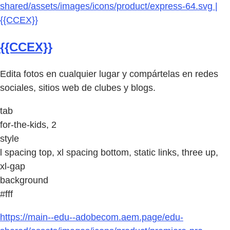
shared/assets/images/icons/product/express-64.svg |
{{CCEX}}
{{CCEX}}
Edita fotos en cualquier lugar y compártelas en redes
sociales, sitios web de clubes y blogs.
tab
for-the-kids, 2
style
l spacing top, xl spacing bottom, static links, three up,
xl-gap
background
#fff
https://main--edu--adobecom.aem.page/edu-