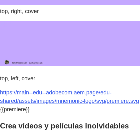
top, right, cover
top, left, cover
https://main--edu--adobecom.aem.page/edu-
shared/assets/images/mnemonic-logo/svg/premiere.svg
{{premiere}}
Crea vídeos y películas inolvidables