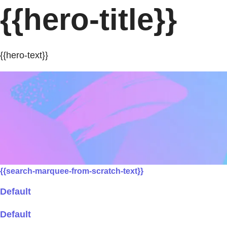
{{hero-title}}
{{hero-text}}
{{search-marquee-from-scratch-text}}
Default
Default