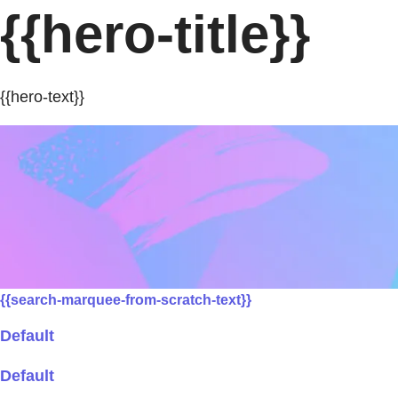
{{hero-title}}
{{hero-text}}
{{search-marquee-from-scratch-text}}
Default
Default