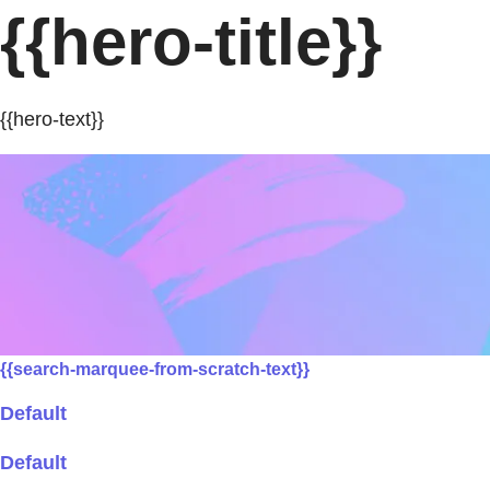
{{hero-title}}
{{hero-text}}
{{search-marquee-from-scratch-text}}
Default
Default