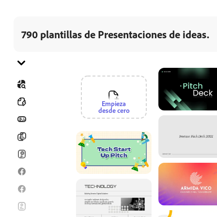
790 plantillas de Presentaciones de ideas.
Ir a categoría
Todo
Empieza
desde cero
Banners
Folletos
Tarjetas
Publicaciones de Facebook
Historias de Facebook
Flyers