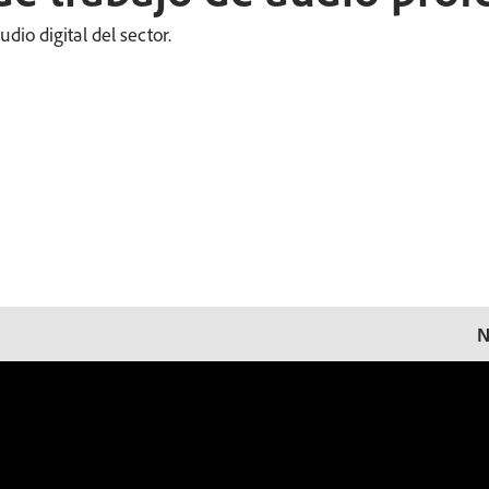
io digital del sector.
N