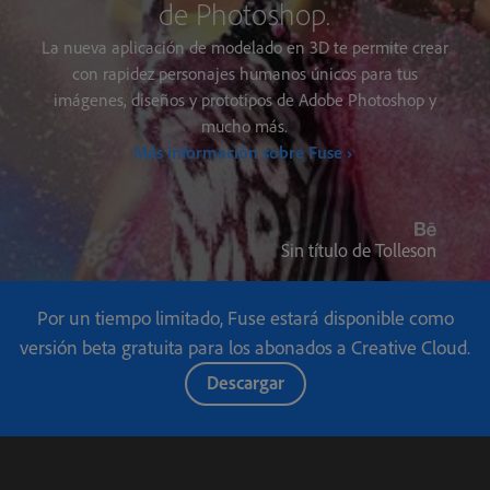
de Photoshop.
La nueva aplicación de modelado en 3D te permite crear
con rapidez personajes humanos únicos para tus
imágenes, diseños y prototipos de Adobe Photoshop y
mucho más.
Más información sobre Fuse ›
Sin título de Tolleson
Por un tiempo limitado, Fuse estará disponible como
versión beta gratuita para los abonados a Creative Cloud.
Descargar