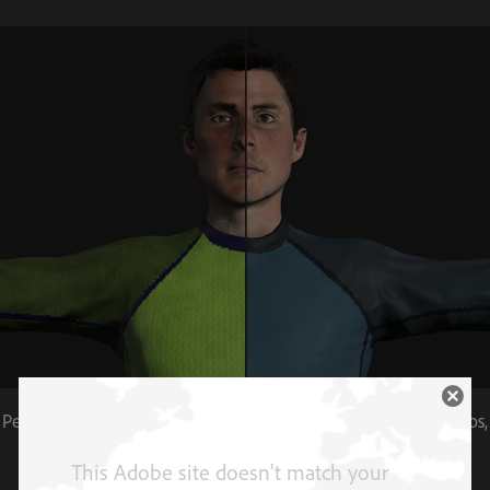
Personaliza el color, la textura y la forma de más de 280 atributos,
incluido el pelo, las gafas y los tejidos de la ropa.
This Adobe site doesn't match your