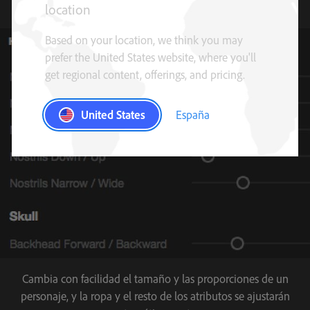
location
Based on your location, we think you may
prefer the United States website, where you'll
get regional content, offerings, and pricing.
United States
España
Cambia con facilidad el tamaño y las proporciones de un
personaje, y la ropa y el resto de los atributos se ajustarán