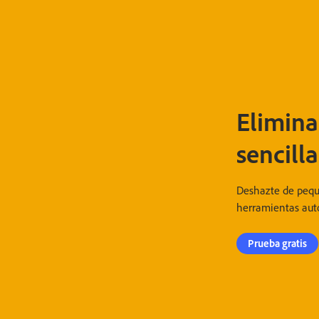
Elimina
sencilla
Deshazte de peque
herramientas aut
Prueba gratis