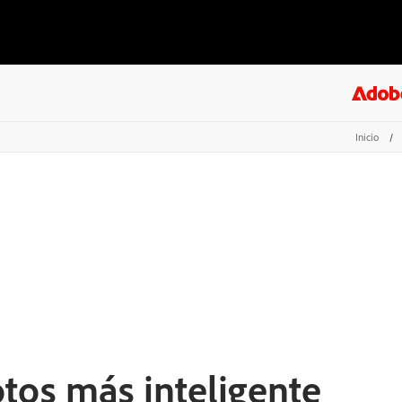
Inicio
/
otos más inteligente