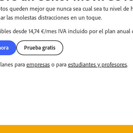
tos queden mejor que nunca sea cual sea tu nivel de hab
ar las molestas distracciones en un toque.
ibles desde
14
,
74
€
/mes
IVA incluido
por el plan anual 
hora
Prueba gratis
planes para
empresas
o para
estudiantes y profesores
.