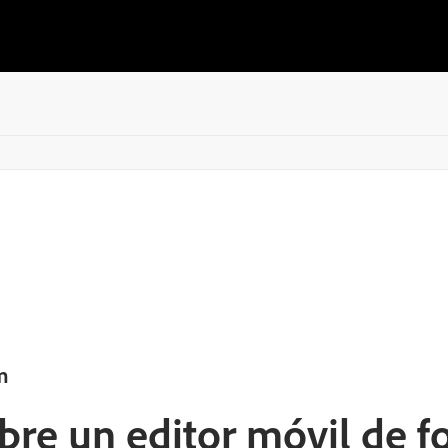
m
re un editor móvil de f