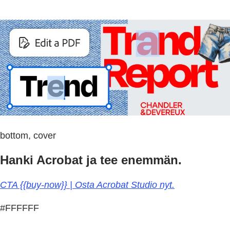
bottom, cover
Hanki Acrobat ja tee enemmän.
CTA {{buy-now}} | Osta Acrobat Studio nyt.
#FFFFFF