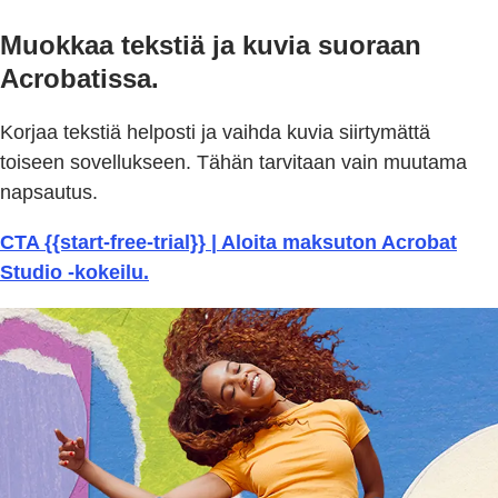
Muokkaa tekstiä ja kuvia suoraan
Acrobatissa.
Korjaa tekstiä helposti ja vaihda kuvia siirtymättä
toiseen sovellukseen. Tähän tarvitaan vain muutama
napsautus.
CTA {{start-free-trial}} | Aloita maksuton Acrobat
Studio -kokeilu.