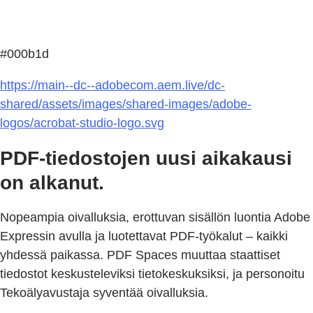
#000b1d
https://main--dc--adobecom.aem.live/dc-
shared/assets/images/shared-images/adobe-
logos/acrobat-studio-logo.svg
PDF-tiedostojen uusi aikakausi
on alkanut.
Nopeampia oivalluksia, erottuvan sisällön luontia Adobe
Expressin avulla ja luotettavat PDF-työkalut – kaikki
yhdessä paikassa. PDF Spaces muuttaa staattiset
tiedostot keskusteleviksi tietokeskuksiksi, ja personoitu
Tekoälyavustaja syventää oivalluksia.