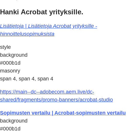
Hanki Acrobat yrityksille.
Lisätietoja | Lisätietoja Acrobat yrityksille -
hinnoittelusopimuksista
style
background
#000b1d
masonry
span 4, span 4, span 4
https://main--dc--adobecom.aem.live/dc-
shared/fragments/promo-banners/acrobat-studio
Sopimusten vertailu | Acrobat-sopimusten vertailu
background
#000b1d