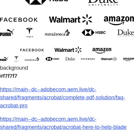
background
#f7f7f7
https://main--dc--adobecom.aem.live/dc-
shared/fragments/acrobat/complete-pdf-solution/faq-
acrobat-pro
https://main--dc--adobecom.aem.live/dc-
shared/fragments/acrobat/acrobat-here-to-help-blade