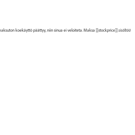
aksuton koekäyttö päättyy, niin sinua ei veloiteta. Maksa [[stockprice]]
sisältää