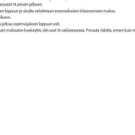
den loppuun ja sinulta veloitetaan ennenaikaisen irtisanomisen maksu.
lu jatkuu sopimusjakson loppuun asti.
än maksuton koekäyttö, niin saat 10 vakioresurssia. Peruuta riskittä, ennen kuin m