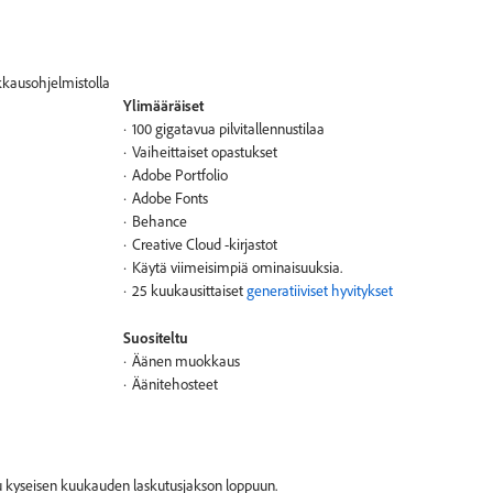
kkausohjelmistolla
Ylimääräiset
100 gigatavua pilvitallennustilaa
Vaiheittaiset opastukset
Adobe Portfolio
Adobe Fonts
Behance
Creative Cloud -kirjastot
Käytä viimeisimpiä ominaisuuksia.
25 kuukausittaiset
generatiiviset hyvitykset
Suositeltu
Äänen muokkaus
Äänitehosteet
kuu kyseisen kuukauden laskutusjakson loppuun.