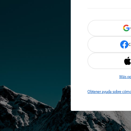
C
Más opc
Obtener ayuda sobre cómo 