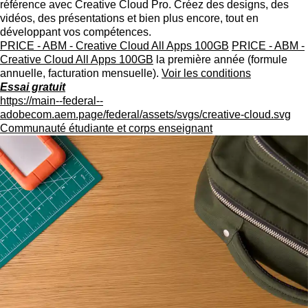
référence avec Creative Cloud Pro. Créez des designs, des
vidéos, des présentations et bien plus encore, tout en
développant vos compétences.
PRICE - ABM - Creative Cloud All Apps 100GB
PRICE - ABM -
Creative Cloud All Apps 100GB
la première année (formule
annuelle, facturation mensuelle).
Voir les conditions
Essai gratuit
https://main--federal--
adobecom.aem.page/federal/assets/svgs/creative-cloud.svg
Communauté étudiante et corps enseignant