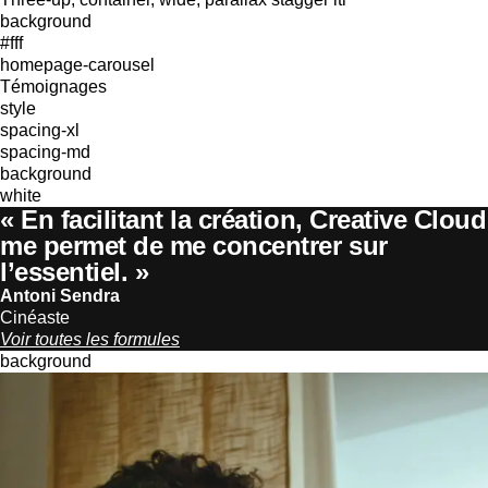
background
#fff
homepage-carousel
Témoignages
style
spacing-xl
spacing-md
background
white
« En facilitant la création, Creative Cloud
me permet de me concentrer sur
l’essentiel. »
Antoni Sendra
Cinéaste
Voir toutes les formules
background