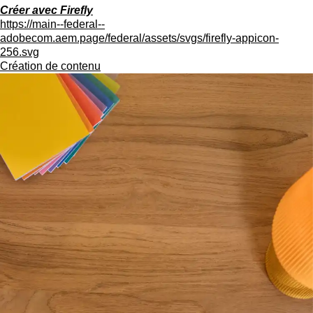
Créer avec Firefly
https://main--federal--
adobecom.aem.page/federal/assets/svgs/firefly-appicon-
256.svg
Création de contenu