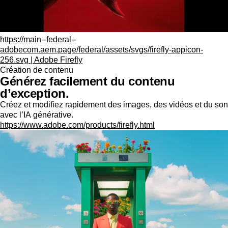
https://main--federal--
adobecom.aem.page/federal/assets/svgs/firefly-appicon-
256.svg | Adobe Firefly
Création de contenu
Générez facilement du contenu
d’exception.
Créez et modifiez rapidement des images, des vidéos et du son
avec l’IA générative.
https://www.adobe.com/products/firefly.html