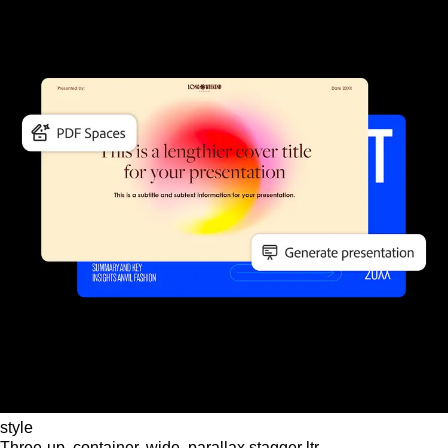
style
Three-up, container, wide, parallax stagger ltr