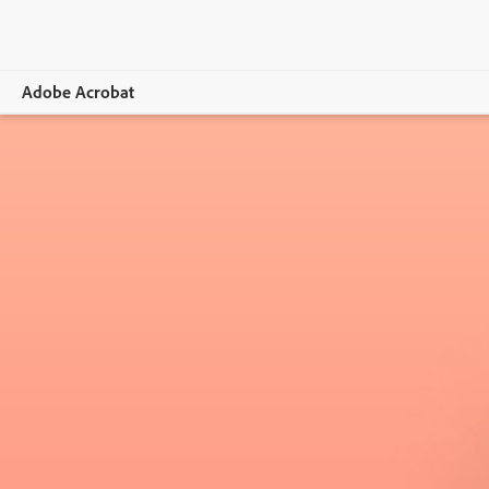
Adobe Acrobat
Vue d’ensemble
Fonctionnalités
Appareils mobiles
Comparer les formules
Outils en ligne
Formation et support
Essai gratuit