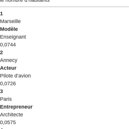
le nombre d’habitants
1
​Marseille
​Modèle
​Enseignant
​0,0744
2
​Annecy
​Acteur
​Pilote d’avion
​0,0726
3
​Paris
​Entrepreneur
​Architecte
​0,0575