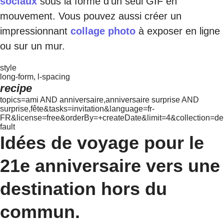
sociaux
sous la forme d’un seul GIF en
mouvement. Vous pouvez aussi créer un
impressionnant
collage photo
à exposer en ligne
ou sur un mur.
style
long-form, l-spacing
recipe
topics=ami AND anniversaire,anniversaire surprise AND
surprise,fête&tasks=invitation&language=fr-
FR&license=free&orderBy=+createDate&limit=4&collection=de
fault
Idées de voyage pour le
21e anniversaire vers une
destination hors du
commun.