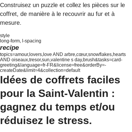
Construisez un puzzle et collez les pièces sur le
coffret, de manière à le recouvrir au fur et à
mesure.
style
long-form, l-spacing
recipe
topics=amour,lovers,love AND arbre,cœur,snowflakes,hearts
AND oiseaux,tresor,sun,valentine s day,brush&tasks=card-
greeting&language=fr-FR&license=free&orderBy=-
createDate&limit=4&collection=default
Idées de coffrets faciles
pour la Saint-Valentin :
gagnez du temps et/ou
réduisez le stress.