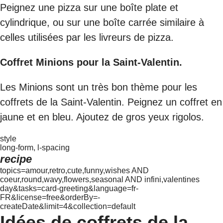
Peignez une pizza sur une boîte plate et
cylindrique, ou sur une boîte carrée similaire à
celles utilisées par les livreurs de pizza.
Coffret Minions pour la Saint-Valentin.
Les Minions sont un très bon thème pour les
coffrets de la Saint-Valentin. Peignez un coffret en
jaune et en bleu. Ajoutez de gros yeux rigolos.
style
long-form, l-spacing
recipe
topics=amour,retro,cute,funny,wishes AND
coeur,round,wavy,flowers,seasonal AND infini,valentines
day&tasks=card-greeting&language=fr-
FR&license=free&orderBy=-
createDate&limit=4&collection=default
Idées de coffrets de la