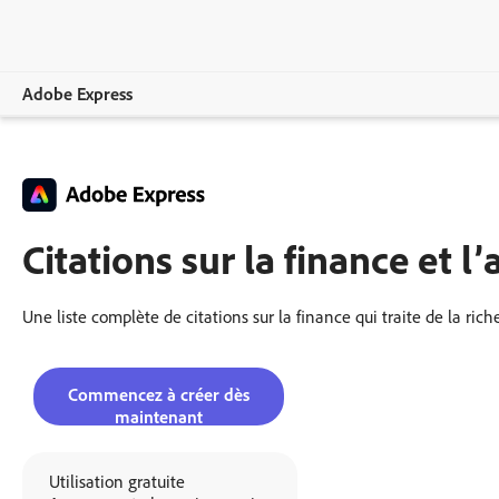
Adobe Express
Vue d’ensemble
Création
Citations sur la finance et l
Modification
Entreprises
Une liste complète de citations sur la finance qui traite de la riche
Enseignement
Commencez à créer dès
Comparer les formules
maintenant
Utilisation gratuite