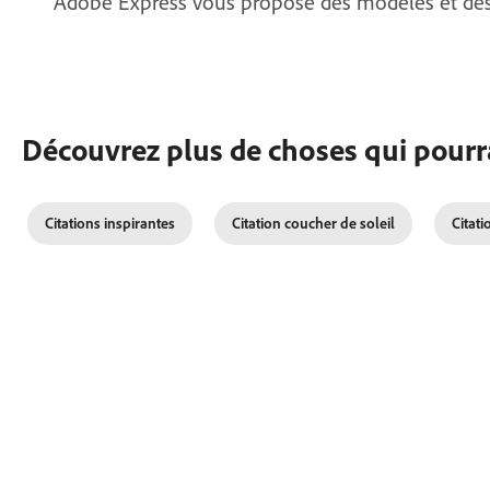
Adobe Express vous propose des modèles et des out
Découvrez plus de choses qui pourra
Citations inspirantes
Citation coucher de soleil
Citati