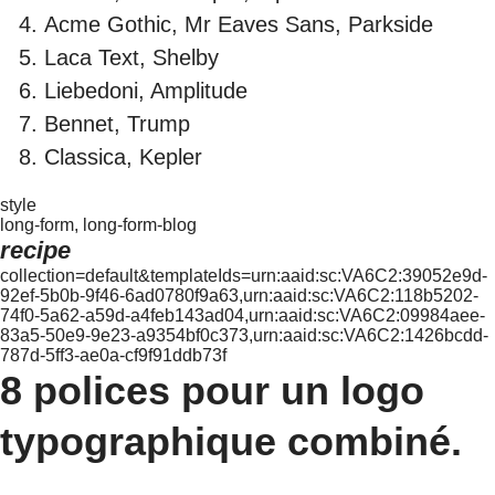
Acme Gothic, Mr Eaves Sans, Parkside
Laca Text, Shelby
Liebedoni, Amplitude
Bennet, Trump
Classica, Kepler
style
long-form, long-form-blog
recipe
collection=default&templateIds=urn:aaid:sc:VA6C2:39052e9d-
92ef-5b0b-9f46-6ad0780f9a63,urn:aaid:sc:VA6C2:118b5202-
74f0-5a62-a59d-a4feb143ad04,urn:aaid:sc:VA6C2:09984aee-
83a5-50e9-9e23-a9354bf0c373,urn:aaid:sc:VA6C2:1426bcdd-
787d-5ff3-ae0a-cf9f91ddb73f
8 polices pour un logo
typographique combiné.