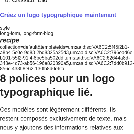
Créez un logo typographique maintenant
style
long-form, long-form-blog
recipe
collection=default&templateIds=urn:aaid:sc:VA6C2:5f45f2b1-
a8b4-5c0e-9d83-2bd8325a25d3,urn:aaid:sc:VA6C2:796ead6e-
b101-55f2-91f4-8be5ba502ddf,urn:aaid:sc:VA6C2:62644a8d-
343e-4c73-ab56-196e820390a5,urn:aaid:sc:VA6C2:7dd0b912-
856c-433f-8e62-130fb8d0e6fa
8 polices pour un logo
typographique lié.
Ces modèles sont légèrement différents. Ils
restent composés exclusivement de texte, mais
nous y ajoutons des informations relatives aux