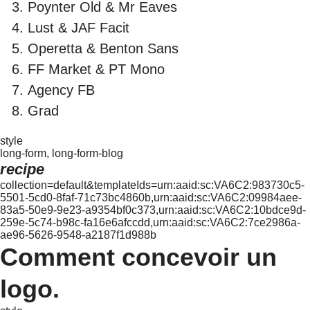
Poynter Old & Mr Eaves
Lust & JAF Facit
Operetta & Benton Sans
FF Market & PT Mono
Agency FB
Grad
style
long-form, long-form-blog
recipe
collection=default&templateIds=urn:aaid:sc:VA6C2:983730c5-
5501-5cd0-8faf-71c73bc4860b,urn:aaid:sc:VA6C2:09984aee-
83a5-50e9-9e23-a9354bf0c373,urn:aaid:sc:VA6C2:10bdce9d-
259e-5c74-b98c-fa16e6afccdd,urn:aaid:sc:VA6C2:7ce2986a-
ae96-5626-9548-a2187f1d988b
Comment concevoir un
logo.