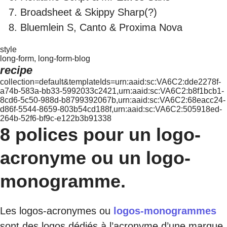
Broadsheet & Skippy Sharp(?)
Bluemlein S, Canto & Proxima Nova
style
long-form, long-form-blog
recipe
collection=default&templateIds=urn:aaid:sc:VA6C2:dde2278f-
a74b-583a-bb33-5992033c2421,urn:aaid:sc:VA6C2:b8f1bcb1-
8cd6-5c50-988d-b8799392067b,urn:aaid:sc:VA6C2:68eacc24-
d86f-5544-8659-803b54cd188f,urn:aaid:sc:VA6C2:505918ed-
264b-52f6-bf9c-e122b3b91338
8 polices pour un logo-
acronyme ou un logo-
monogramme.
Les logos-acronymes ou
logos-monogrammes
sont des logos dédiés à l’acronyme d’une marque.