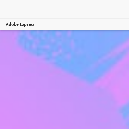
Adobe Express
Vue d’ensemble
Création
Modification
Entreprises
Enseignement
Comparer les formules