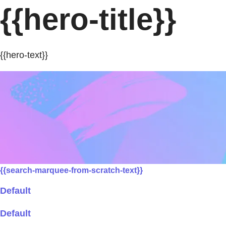
{{hero-title}}
{{hero-text}}
{{search-marquee-from-scratch-text}}
Default
Default