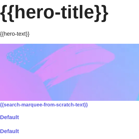
{{hero-title}}
{{hero-text}}
{{search-marquee-from-scratch-text}}
Default
Default