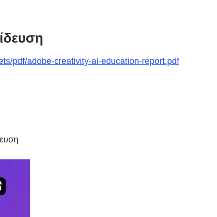
αίδευση
/pdf/adobe-creativity-ai-education-report.pdf
δευση