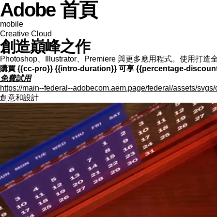
Adobe 首頁
mobile
Creative Cloud
創造巔峰之作
Photoshop、Illustrator、Premiere 與更多應用程式
購買 {{cc-pro}} {{intro-duration}} 可享 {{percentage-dis
免費試用
https://main--federal--adobecom.aem.page/federal/assets/svgs/
創意和設計