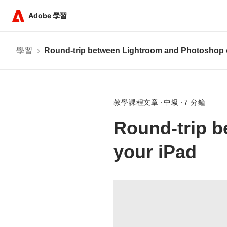
Adobe 學習
學習
Round-trip between Lightroom and Photoshop 
教學課程文章
中級
7 分鐘
Round-trip 
your iPad